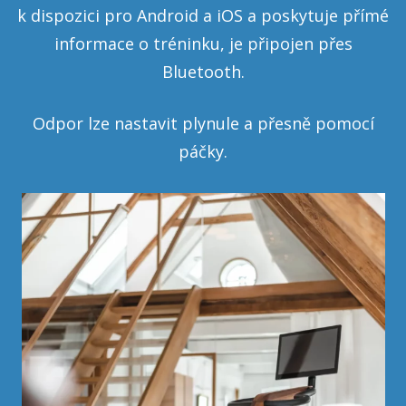
k dispozici pro Android a iOS a poskytuje přímé
informace o tréninku, je připojen přes
Bluetooth.
Odpor lze nastavit plynule a přesně pomocí
páčky.