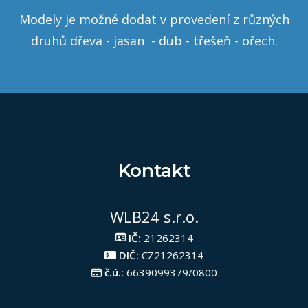
Modely je možné dodat v provedení z různých
druhů dřeva - jasan - dub - třešeň - ořech.
Kontakt
WLB24 s.r.o.
IČ:
21262314
DIČ:
CZ21262314
č.ú.:
6639099379/0800